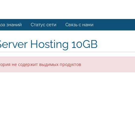
за знаний
Статус сети
Связь с нами
Server Hosting 10GB
гория не содержит выдимых продуктов