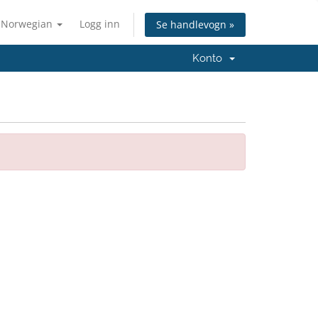
Norwegian
Logg inn
Se handlevogn »
Konto