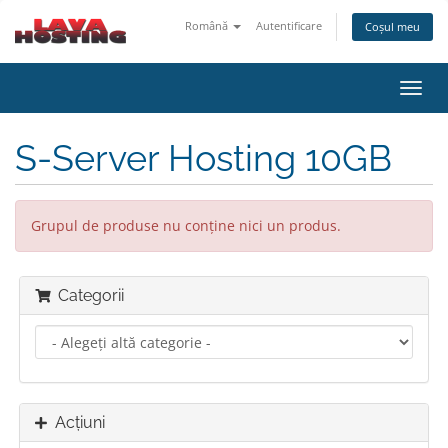
Română
Autentificare
Coșul meu
Navi
Toggl
S-Server Hosting 10GB
Grupul de produse nu conține nici un produs.
Categorii
Acțiuni