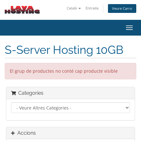
Català
Entrada
Veure Carro
Canv
la
nave
S-Server Hosting 10GB
El grup de productes no conté cap producte visible
Categories
Accions