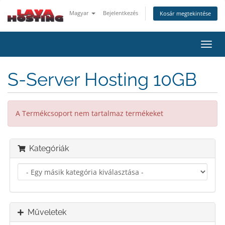
Magyar
Bejelentkezés
Kosár megtekintése
Váltá
a
navig
S-Server Hosting 10GB
A Termékcsoport nem tartalmaz termékeket
Kategóriák
Műveletek