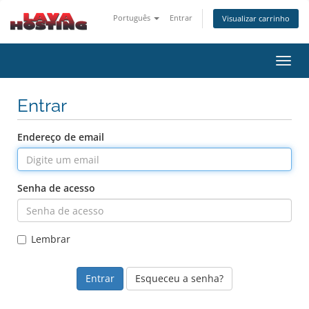
Português
Entrar
Visualizar carrinho
Alter
nave
Entrar
Endereço de email
Senha de acesso
Lembrar
Esqueceu a senha?